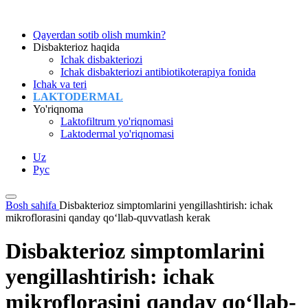
Qayerdan sotib olish mumkin?
Disbakterioz haqida
Ichak disbakteriozi
Ichak disbakteriozi antibiotikoterapiya fonida
Ichak va teri
LAKTODERMAL
Yo'riqnoma
Laktofiltrum yo'riqnomasi
Laktodermal yo'riqnomasi
Uz
Рус
Bosh sahifa
Disbakterioz simptomlarini yengillashtirish: ichak
mikroflorasini qanday qo‘llab-quvvatlash kerak
Disbakterioz simptomlarini
yengillashtirish: ichak
mikroflorasini qanday qo‘llab-