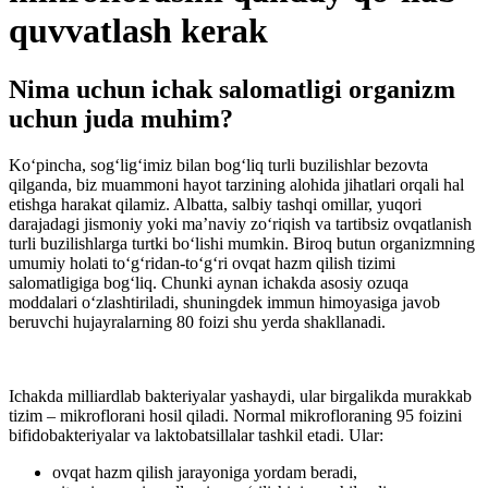
quvvatlash kerak
Nima uchun ichak salomatligi organizm
uchun juda muhim?
Ko‘pincha, sog‘lig‘imiz bilan bog‘liq turli buzilishlar bezovta
qilganda, biz muammoni hayot tarzining alohida jihatlari orqali hal
etishga harakat qilamiz. Albatta, salbiy tashqi omillar, yuqori
darajadagi jismoniy yoki ma’naviy zo‘riqish va tartibsiz ovqatlanish
turli buzilishlarga turtki bo‘lishi mumkin. Biroq butun organizmning
umumiy holati to‘g‘ridan-to‘g‘ri ovqat hazm qilish tizimi
salomatligiga bog‘liq. Chunki aynan ichakda asosiy ozuqa
moddalari o‘zlashtiriladi, shuningdek immun himoyasiga javob
beruvchi hujayralarning 80 foizi shu yerda shakllanadi.
Ichakda milliardlab bakteriyalar yashaydi, ular birgalikda murakkab
tizim – mikroflorani hosil qiladi. Normal mikrofloraning 95 foizini
bifidobakteriyalar va laktobatsillalar tashkil etadi. Ular:
ovqat hazm qilish jarayoniga yordam beradi,