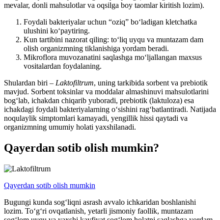
mevalar, donli mahsulotlar va oqsilga boy taomlar kiritish lozim).
Foydali bakteriyalar uchun “oziq” bo‘ladigan kletchatka
ulushini ko‘paytiring.
Kun tartibini nazorat qiling: to‘liq uyqu va muntazam dam
olish organizmning tiklanishiga yordam beradi.
Mikroflora muvozanatini saqlashga mo‘ljallangan maxsus
vositalardan foydalaning.
Shulardan biri –
Laktofiltrum
, uning tarkibida sorbent va prebiotik
mavjud. Sorbent toksinlar va moddalar almashinuvi mahsulotlarini
bog‘lab, ichakdan chiqarib yuboradi, prebiotik (laktuloza) esa
ichakdagi foydali bakteriyalarning o‘sishini rag‘batlantiradi. Natijada
noqulaylik simptomlari kamayadi, yengillik hissi qaytadi va
organizmning umumiy holati yaxshilanadi.
Qayerdan sotib olish mumkin?
Qayerdan sotib olish mumkin
Bugungi kunda sog‘liqni asrash avvalo ichkaridan boshlanishi
lozim. To‘g‘ri ovqatlanish, yetarli jismoniy faollik, muntazam
sog‘lom uyqu va yaxshi kayfiyat sog‘lom holatni saqlashga yordam