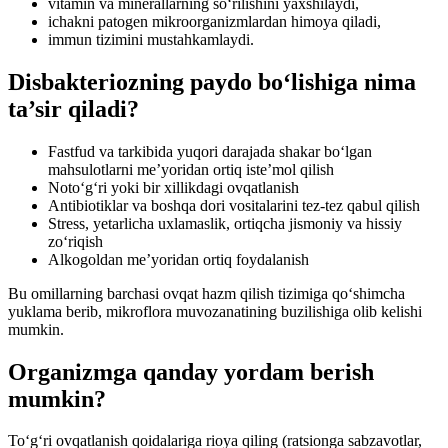
vitamin va minerallarning so‘rilishini yaxshilaydi,
ichakni patogen mikroorganizmlardan himoya qiladi,
immun tizimini mustahkamlaydi.
Disbakteriozning paydo bo‘lishiga nima
ta’sir qiladi?
Fastfud va tarkibida yuqori darajada shakar bo‘lgan
mahsulotlarni me’yoridan ortiq iste’mol qilish
Noto‘g‘ri yoki bir xillikdagi ovqatlanish
Antibiotiklar va boshqa dori vositalarini tez-tez qabul qilish
Stress, yetarlicha uxlamaslik, ortiqcha jismoniy va hissiy
zo‘riqish
Alkogoldan me’yoridan ortiq foydalanish
Bu omillarning barchasi ovqat hazm qilish tizimiga qo‘shimcha
yuklama berib, mikroflora muvozanatining buzilishiga olib kelishi
mumkin.
Organizmga qanday yordam berish
mumkin?
To‘g‘ri ovqatlanish qoidalariga rioya qiling (ratsionga sabzavotlar,