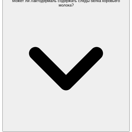
Может ли Лактодермаль содержать следы белка коровьего
молока?