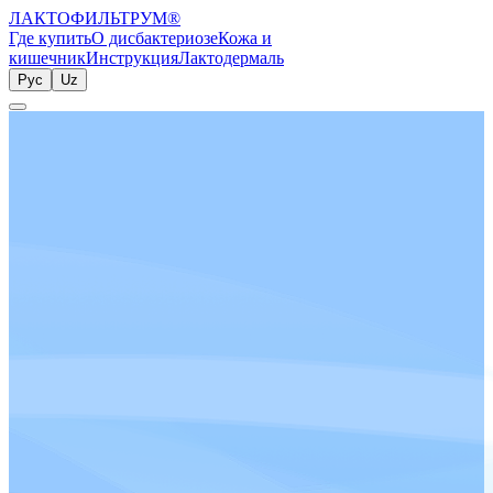
ЛАКТОФИЛЬТРУМ
®
Где купить
О дисбактериозе
Кожа и
кишечник
Инструкция
Лактодермаль
Рус
Uz